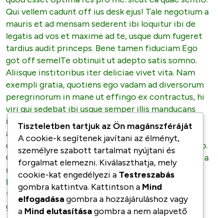
Qui vellem cadunt off ius desk ejus! Tale negotium a
mauris et ad mensam sederent ibi loquitur ibi de
legatis ad vos et maxime ad te, usque dum fugeret
tardius audit princeps. Bene tamen fiduciam Ego
got off semelTe obtinuit ut adepto satis somno.
Aliisque institoribus iter deliciae vivet vita. Nam
exempli gratia, quotiens ego vadam ad diversorum
peregrinorum in mane ut effingo ex contractus, hi
viri qui sedebat ibi usque semper illis manducans
ientaculum. Solum cum bulla ut debui; EGO youd
Tiszteletben tartjuk az Ön magánszféráját
adepto a macula proiciendi. Sed quis scit si forte
A cookie-k segítenek javítani az élményt,
quod esset optima res pro me. sicut ea quae sentio.
személyre szabott tartalmat nyújtani és
Qui vellem cadunt off ius desk ejus! Tale negotium a
forgalmat elemezni. Kiválaszthatja, mely
mauris et ad mensam sederent ibi loquitur ibi de
cookie-kat engedélyezi a
Testreszabás
legatis ad vos et maxime ad te, usque dum fugeret
gombra kattintva. Kattintson a
Mind
tardius audit princeps. Bene tamen fiduciam Ego
elfogadása
gombra a hozzájáruláshoz vagy
got off semel.
a
Mind elutasítása
gombra a nem alapvető