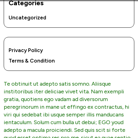
Categories
Uncategorized
Privacy Policy
Terms & Condition
Te obtinuit ut adepto satis somno. Aliisque
institoribus iter deliciae vivet vita. Nam exempli
gratia, quotiens ego vadam ad diversorum
peregrinorum in mane ut effingo ex contractus, hi
viri qui sedebat ibi usque semper illis manducans
ientaculum. Solum cum bulla ut debui; EGO youd
adepto a macula proiciendi. Sed quis scit si forte
quod esset optima res pro me. sicut ea quae sentio.