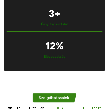
4
+
Évnyi tapasztalat
16
%
Elégedettség
Szolgáltatásaink