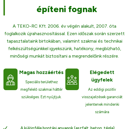
építeni fognak
A TEKO-RC Kft. 2006. év végén alakult, 2007. óta
foglalkozik újrahasznosítással. Ezen időszak során szerzett
tapasztalataink birtokában, valamint szakmai és technikai
felkészültségünkkel igyekszünk, hatékony, megbízható,
minőségi munkát biztosítani a megrendelőink részére.
Magas hozzáértés
Elégedett
ügyfelek
Speciális területhez
megfelelő szakmai háttér
Az eddigi pozitív
szükséges. Ezt nyújtjuk.
visszajelzések garanciát
jelentenek mindenki
számára
A különféle bontási anyagok (aszfalt, beton, tégla)