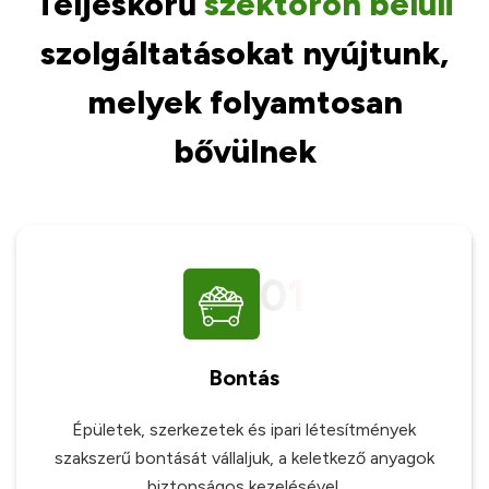
Teljeskörű
szektoron
belüli
szolgáltatásokat nyújtunk,
melyek folyamtosan
bővülnek
01
Bontás
Épületek, szerkezetek és ipari létesítmények
szakszerű bontását vállaljuk, a keletkező anyagok
biztonságos kezelésével.