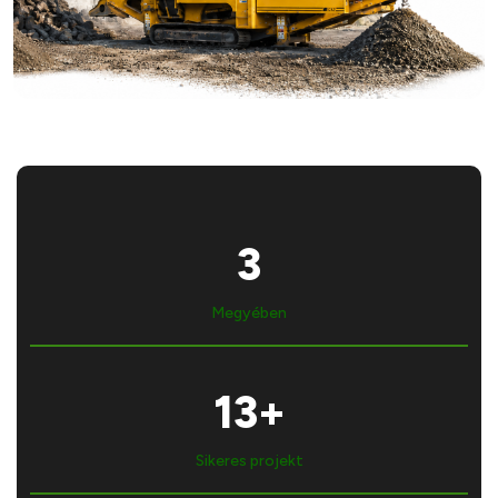
3
Megyében
16
+
Sikeres projekt