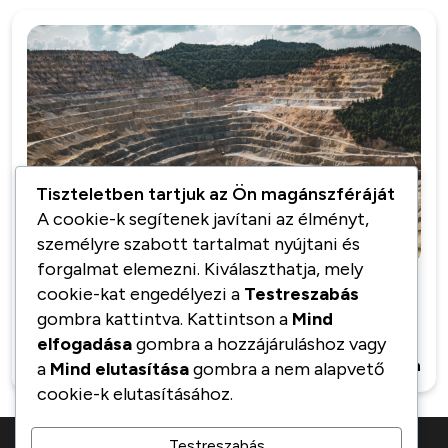
Tiszteletben tartjuk az Ön magánszféráját
14
A cookie-k segítenek javítani az élményt,
jún
személyre szabott tartalmat nyújtani és
forgalmat elemezni. Kiválaszthatja, mely
cookie-kat engedélyezi a
Testreszabás
Copper is reserved in the depth of the
gombra kattintva. Kattintson a
Mind
earth
elfogadása
gombra a hozzájáruláshoz vagy
Kzadmin
0 Comments
Bővebben
a
Mind elutasítása
gombra a nem alapvető
cookie-k elutasításához.
Testreszabás