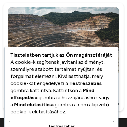
Tiszteletben tartjuk az Ön magánszféráját
14
A cookie-k segítenek javítani az élményt,
jún
személyre szabott tartalmat nyújtani és
forgalmat elemezni. Kiválaszthatja, mely
cookie-kat engedélyezi a
Testreszabás
Copper is reserved in the depth of the
gombra kattintva. Kattintson a
Mind
earth
elfogadása
gombra a hozzájáruláshoz vagy
Kzadmin
0 Comments
Bővebben
a
Mind elutasítása
gombra a nem alapvető
cookie-k elutasításához.
Testreszabás