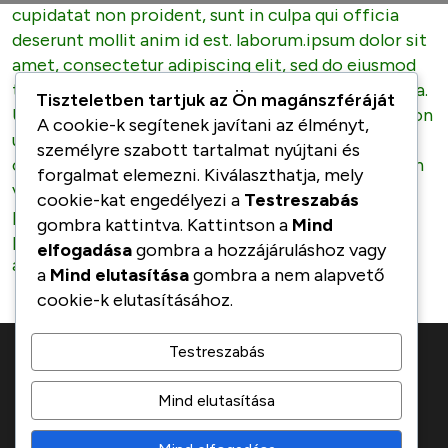
cupidatat non proident, sunt in culpa qui officia
deserunt mollit anim id est. laborum.ipsum dolor sit
amet, consectetur adipiscing elit, sed do eiusmod
tempor incididunt ut labore et dolore magna aliqua.
Tiszteletben tartjuk az Ön magánszféráját
Ut enim ad minim veniam, quis nostrud exercitation
A cookie-k segítenek javítani az élményt,
ullamco laboris nisi ut aliquip ex ea commodo
személyre szabott tartalmat nyújtani és
consequat. Duis aute irure dolor in reprehenderit in
forgalmat elemezni. Kiválaszthatja, mely
voluptate velit esse cillum dolore eu fugiat nulla
cookie-kat engedélyezi a
Testreszabás
pariatur. Excepteur sint occaecat cupidatat non
gombra kattintva. Kattintson a
Mind
proident, sunt in culpa qui officia deserunt mollit
elfogadása
gombra a hozzájáruláshoz vagy
anim id est laborum.
a
Mind elutasítása
gombra a nem alapvető
cookie-k elutasításához.
Testreszabás
Mind elutasítása