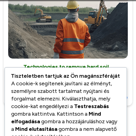
14
jún
Technologies to remove hard soil…
Tiszteletben tartjuk az Ön magánszféráját
Explore the fundamental techniques and
A cookie-k segítenek javítani az élményt,
indispensable…
személyre szabott tartalmat nyújtani és
0 Comments
Read More
kzadmin
forgalmat elemezni. Kiválaszthatja, mely
cookie-kat engedélyezi a
Testreszabás
gombra kattintva. Kattintson a
Mind
elfogadása
gombra a hozzájáruláshoz vagy
a
Mind elutasítása
gombra a nem alapvető